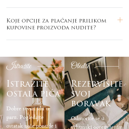
Koje opcije za plaćanje prilikom
kupovine proizvoda nudite?
Istražite
Obiđite
Istražite
Rezervišite
ostala pića
svoj
boravak
Dobre stvari idu u
paru. Pogledajte
Odmorite se u
ostatak naše ponude i
vrhunski opremljenim