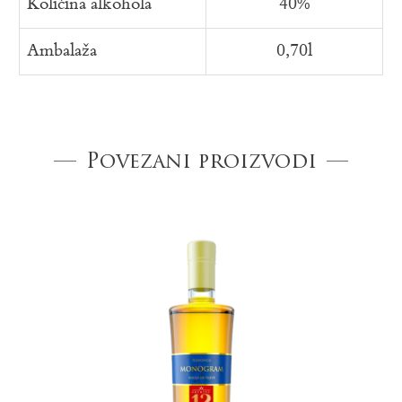
Količina alkohola
40%
Ambalaža
0,70l
Povezani proizvodi