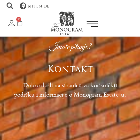
BIH
EN
DE
0
Imate pitanje?
Kontakt
Dobro došli na stranicu za korisničku
podršku i informacije o Monogram Estate-u.