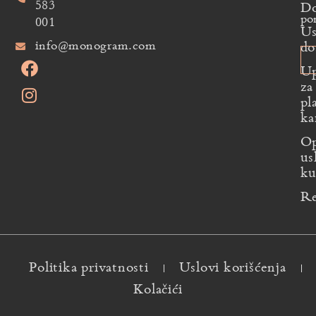
583
Do
po
001
Us
info@monogram.com
do
Up
za
pl
ka
Op
us
ku
Re
Politika privatnosti
Uslovi korišćenja
Kolačići