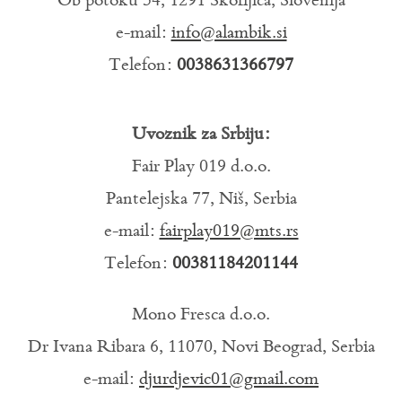
Ob potoku 34, 1291 Škofljica, Slovenija
e-mail:
info@alambik.si
Telefon:
0038631366797
Uvoznik za Srbiju:
Fair Play 019 d.o.o.
Pantelejska 77, Niš, Serbia
e-mail:
fairplay019@mts.rs
Telefon:
00381184201144
Mono Fresca d.o.o.
Dr Ivana Ribara 6, 11070, Novi Beograd, Serbia
e-mail:
djurdjevic01@gmail.com