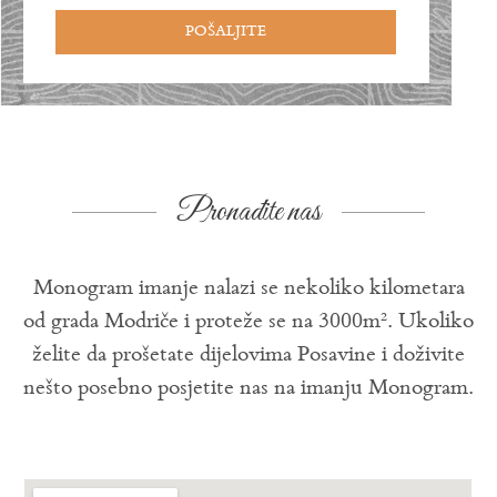
POŠALJITE
Pronađite nas
Monogram imanje nalazi se nekoliko kilometara
od grada Modriče i proteže se na 3000m². Ukoliko
želite da prošetate dijelovima Posavine i doživite
nešto posebno posjetite nas na imanju Monogram.