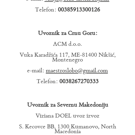
Telefon:
00385913300126
Uvoznik za Crnu Goru:
ACM d.o.o.
Vuka Karadžića 117, ME-81400 Nikšić,
Montenegro
e-mail:
maestroslobo@gmail.com
Telefon:
0038267270333
Uvoznik za Severnu Makedoniju
Viziana DOEL uvoz izvoz
S. Kecovce BB, 1300 Kumanovo, North
Macedonia