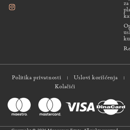
za
pl
ka
Op
us
ku
Re
Politika privatnosti
Uslovi korišćenja
Kolačići