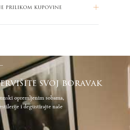
je prilikom kupovine
ervišite svoj boravak
unski opremljenim sobama,
tilerije i degustirajte naše