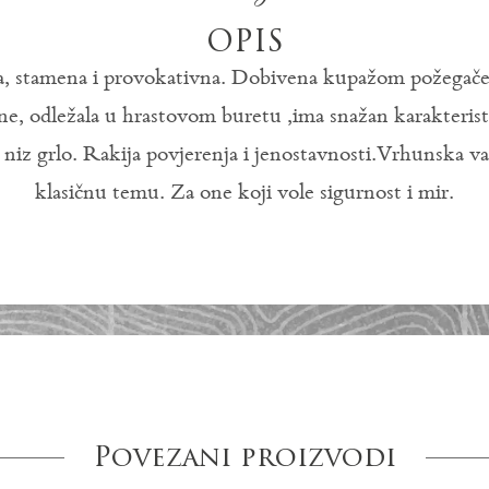
OPIS
a, stamena i provokativna. Dobivena kupažom požegače,
ne, odležala u hrastovom buretu ,ima snažan karakteristi
i niz grlo. Rakija povjerenja i jenostavnosti.Vrhunska var
klasičnu temu. Za one koji vole sigurnost i mir.
Povezani proizvodi