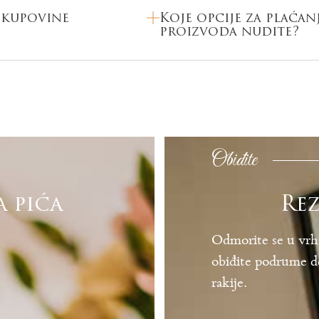
m kupovine
Koje opcije za plaćan
proizvoda nudite?
Obiđite
a pića
Rez
Odmorite se u vrh
obiđite podrume des
rakije.