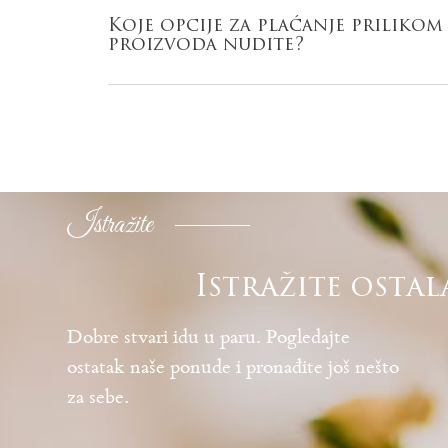
Koje opcije za plaćanje priliko
proizvoda nudite?
Istražite
Istražite ostal
Dobre stvari idu u paru. Pogledajte
ostatak naše ponude i pronađite još nešto
za sebe.