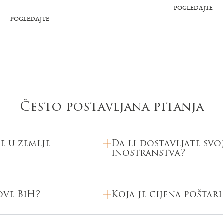
POGLEDAJTE
POGLEDAJTE
Često postavljana pitanja
e u zemlje
Da li dostavljate svo
inostranstva?
ove BiH?
Koja je cijena poštar