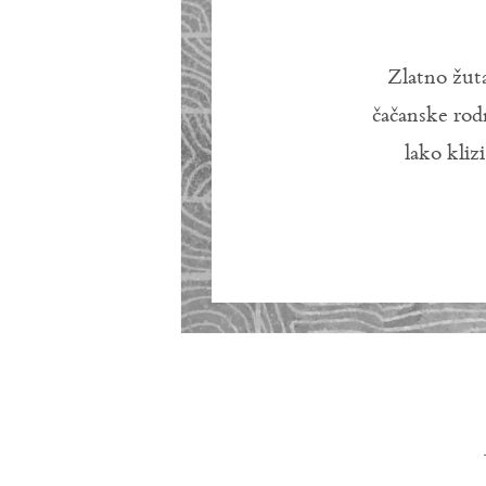
Zlatno žut
čačanske rod
lako kliz