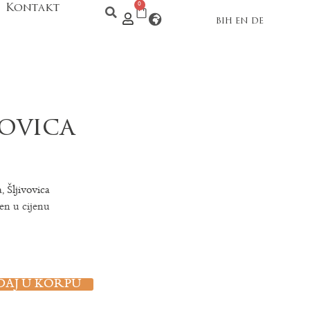
Kontakt
0
BIH
EN
DE
vovica
a
Šljivovica
,
n u cijenu
DAJ U KORPU