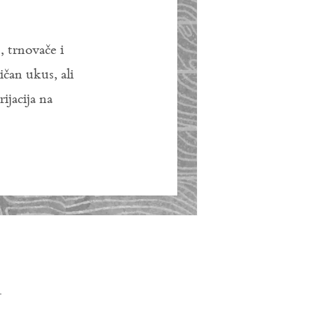
 trnovače i
čan ukus, ali
ijacija na