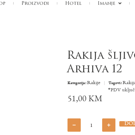
op
Proizvodi
Hotel
Imanje
Rakija šlji
Arhiva 12
Rakije
Rakij
Kategorija:
Tagovi:
*PDV uključe
51,00
KM
DO