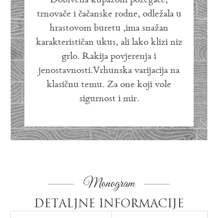
Dobivena kupažom požegače,
trnovače i čačanske rodne, odležala u
hrastovom buretu ,ima snažan
karakterističan ukus, ali lako klizi niz
grlo. Rakija povjerenja i
jenostavnosti.Vrhunska varijacija na
klasičnu temu. Za one koji vole
sigurnost i mir.
Monogram
DETALJNE INFORMACIJE