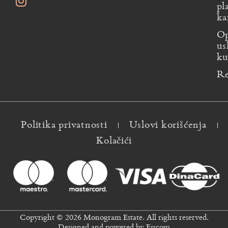
pl
ka
Op
us
ku
Re
Politika privatnosti
Uslovi korišćenja
Kolačići
Copyright © 2026 Monogram Estate. All rights reserved.
Designed and powered by
Esscom