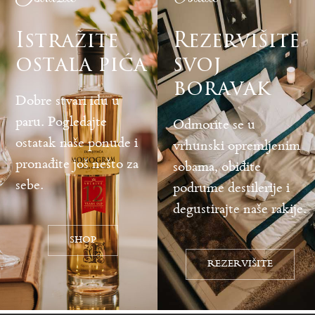
Istražite
Rezervišite
ostala pića
svoj
boravak
Dobre stvari idu u
paru. Pogledajte
Odmorite se u
ostatak naše ponude i
vrhunski opremljenim
pronađite još nešto za
sobama, obiđite
sebe.
podrume destilerije i
degustirajte naše rakije.
SHOP
REZERVIŠITE