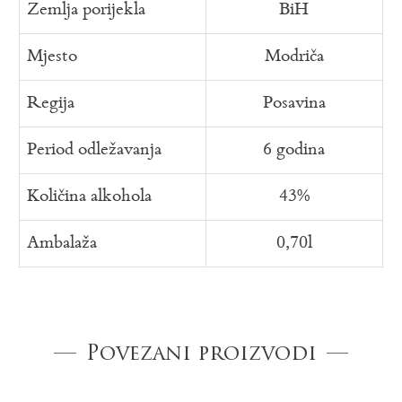
Zemlja porijekla
BiH
Mjesto
Modriča
Regija
Posavina
Period odležavanja
6 godina
Količina alkohola
43%
Ambalaža
0,70l
Povezani proizvodi