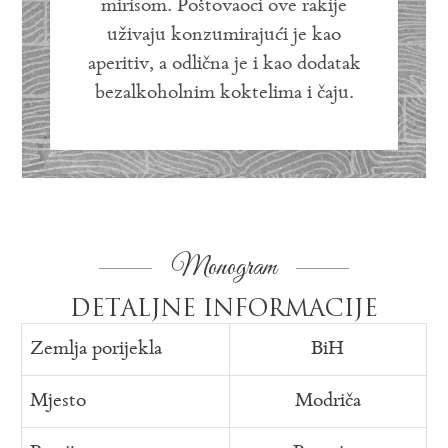
mirisom. Poštovaoci ove rakije
uživaju konzumirajući je kao
aperitiv, a odlična je i kao dodatak
bezalkoholnim koktelima i čaju.
Monogram
DETALJNE INFORMACIJE
Zemlja porijekla
BiH
Mjesto
Modriča