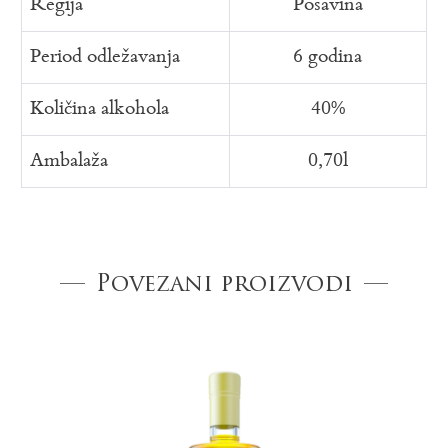
Regija
Posavina
Period odležavanja
6 godina
Količina alkohola
40%
Ambalaža
0,70l
Povezani proizvodi