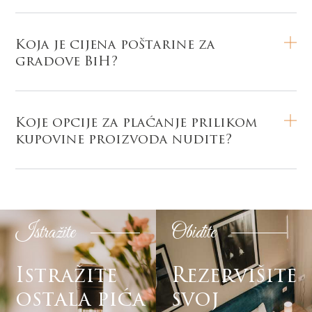
Koja je cijena poštarine za
gradove BiH?
Koje opcije za plaćanje prilikom
kupovine proizvoda nudite?
Istražite
Obiđite
Istražite
Rezervišite
ostala pića
svoj