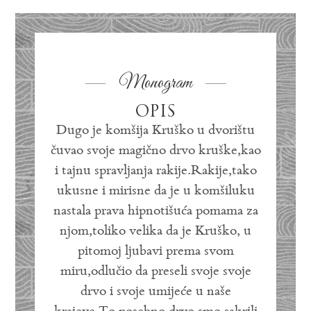
Monogram
OPIS
Dugo je komšija Kruško u dvorištu
čuvao svoje magično drvo kruške,kao
i tajnu spravljanja rakije.Rakije,tako
ukusne i mirisne da je u komšiluku
nastala prava hipnotišuća pomama za
njom,toliko velika da je Kruško, u
pitomoj ljubavi prema svom
miru,odlučio da preseli svoje svoje
drvo i svoje umijeće u naše