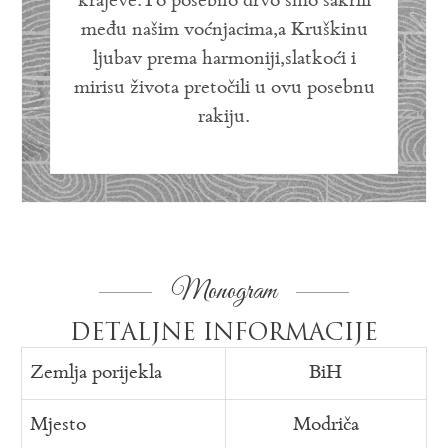
krajeve.To posebno drvo smo sakrili
među našim voćnjacima,a Kruškinu
ljubav prema harmoniji,slatkoći i
mirisu života pretočili u ovu posebnu
rakiju.
Monogram
DETALJNE INFORMACIJE
Zemlja porijekla
BiH
Mjesto
Modriča