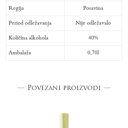
Regija
Posavina
Period odležavanja
Nije odležavalo
Količina alkohola
40%
Ambalaža
0,70l
Povezani proizvodi