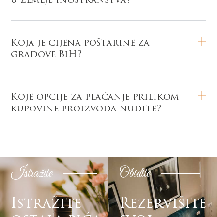
u zemlje inostranstva?
Koja je cijena poštarine za
gradove BiH?
Koje opcije za plaćanje prilikom
kupovine proizvoda nudite?
Istražite
Obiđite
Istražite
Rezervišite