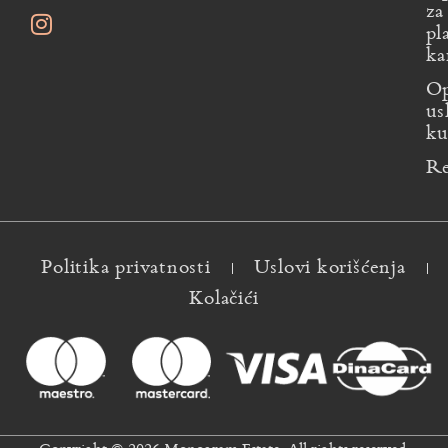
za
pl
ka
Op
us
ku
Re
Politika privatnosti
Uslovi korišćenja
Kolačići