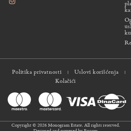
pl
ka
Op
us
ku
Re
Politika privatnosti
Uslovi korišćenja
Kolačići
Copyright © 2026 Monogram Estate. All rights reserved.