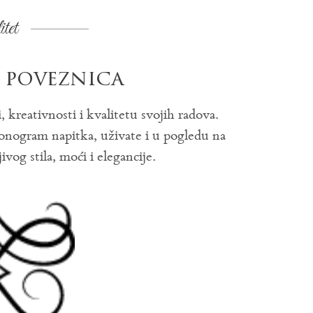
tet
 poveznica
, kreativnosti i kvalitetu svojih radova.
onogram napitka, uživate i u pogledu na
vog stila, moći i elegancije.