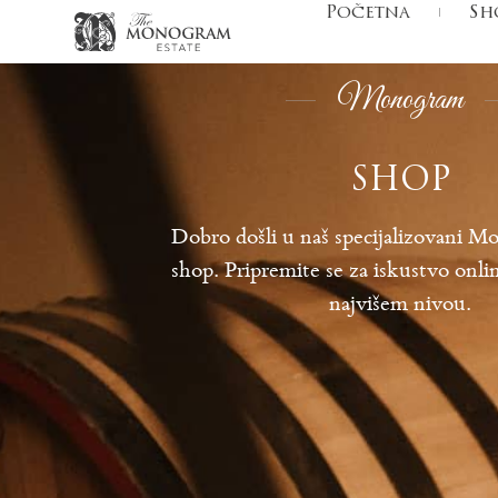
Početna
Sh
Monogram
SHOP
Dobro došli u naš specijalizovani 
shop. Pripremite se za iskustvo onl
najvišem nivou.