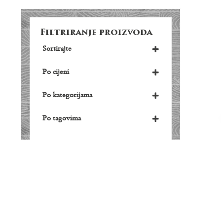
Filtriranje proizvoda
Sortirajte
Po cijeni
Po kategorijama
Gin
(1)
Po tagovima
Gin
(1)
Handc
RESETUJTE