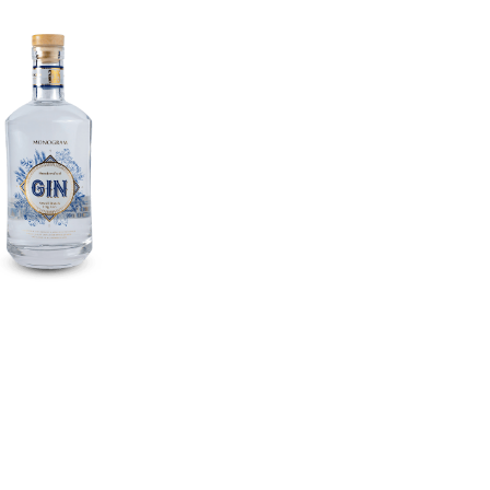
rafted dry gin
25,00
KM
DODAJ U KORPU